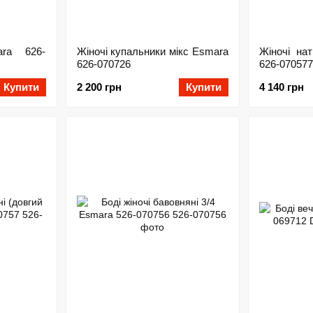
ara 626-
Жіночі купальники мікс Esmara
Жіночі на
626-070726
626-070577
Купити
2 200 грн
Купити
4 140 грн