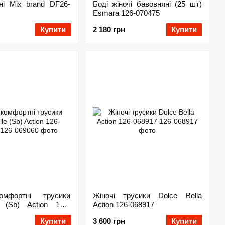
рні Mix brand DF26-
Боді жіночі бавовняні (25 шт)
Esmara 126-070475
Купити
2 180 грн
Купити
омфортні трусики
Жіночі трусики Dolce Bella
e (Sb) Action 126-
Action 126-068917
Купити
3 600 грн
Купити