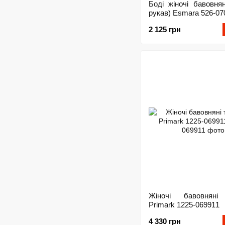
Боді жіночі бавовнян
рукав) Esmara 526-07
2 125 грн
Жіночі бавовняні
Primark 1225-069911
4 330 грн