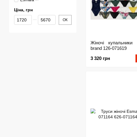
Ціна, грн
Від Ціна, грн
До Ціна, грн
ОК
Жіночі купальники 
brand 126-071619
3 320 грн