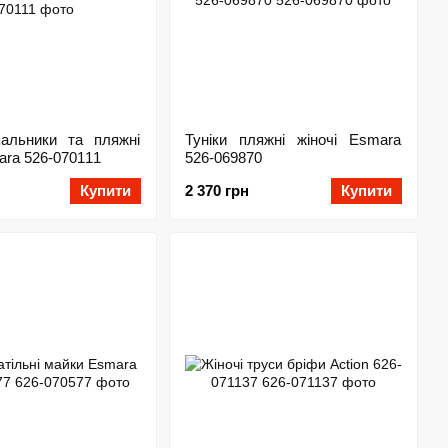
пальники та пляжні
Туніки пляжні жіночі Esmara
ara 526-070111
526-069870
Купити
2 370 грн
Купити