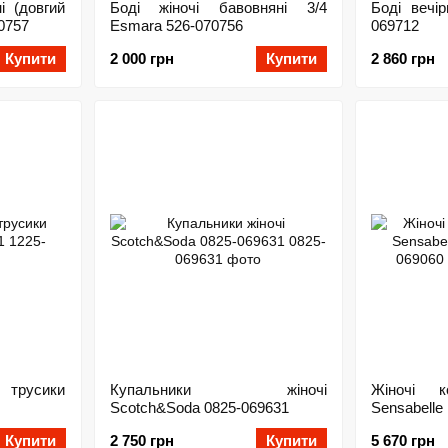
і (довгий
Боді жіночі бавовняні 3/4
Боді вечі
0757
Esmara 526-070756
069712
Купити
2 000 грн
Купити
2 860 грн
 трусики
Купальники жіночі
Жіночі к
Scotch&Soda 0825-069631
Sensabell
069060
Купити
2 750 грн
Купити
5 670 грн