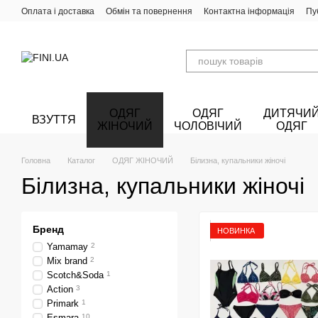
Перейти до основного контенту
Оплата і доставка
Обмін та повернення
Контактна інформація
Пу
ОДЯГ
ОДЯГ
ДИТЯЧИ
ВЗУТТЯ
ЖІНОЧИЙ
ЧОЛОВІЧИЙ
ОДЯГ
Головна
Каталог
ОДЯГ ЖІНОЧИЙ
Білизна, купальники жіночі
Білизна, купальники жіночі
Бренд
НОВИНКА
Yamamay
2
Mix brand
2
Scotch&Soda
1
Action
3
Primark
1
Esmara
10