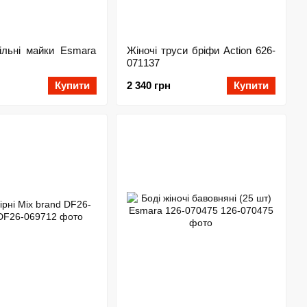
тільні майки Esmara
Жіночі труси бріфи Action 626-
071137
Купити
2 340 грн
Купити