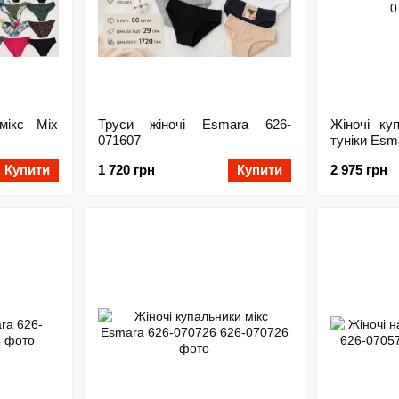
мікс Mix
Труси жіночі Esmara 626-
Жіночі ку
071607
туніки Esm
Купити
1 720 грн
Купити
2 975 грн