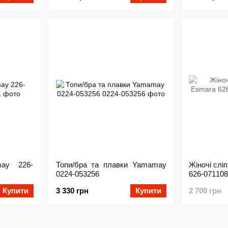
may 226-
Топи/бра та плавки Yamamay
Жіночі слі
0224-053256
626-071108
Купити
3 330 грн
Купити
2 700 грн