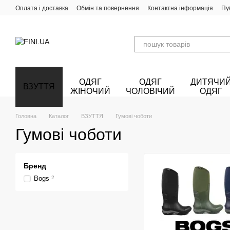
Перейти до основного контенту
Оплата і доставка
Обмін та повернення
Контактна інформація
Пу
ОДЯГ
ОДЯГ
ДИТЯЧИ
ВЗУТТЯ
ЖІНОЧИЙ
ЧОЛОВІЧИЙ
ОДЯГ
Головна
Каталог
ВЗУТТЯ
Гумові чоботи
Гумові чоботи
Бренд
Bogs
2