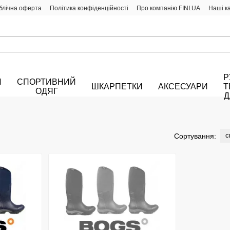
блічна оферта
Політика конфіденційності
Про компанію FINI.UA
Наші к
Р
Й
СПОРТИВНИЙ
ШКАРПЕТКИ
АКСЕСУАРИ
Т
ОДЯГ
Д
с
Сортування: