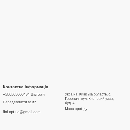
Контактна інформація
+380503000494 Вікторія
Україна, Київська область, с.
Гореничі, вул. Кленовий узвіз,
Передзвонити вам?
буд. 4
Мапа проїзду
fini.opt.ua@gmail.com