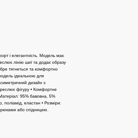
форт і елегантність. Модель має
еслює лінію шиї та додає образу
обре тягнеться та комфортно
 модель ідеальною для
 асиметричний дизайн з
креслює фігуру • Комфортне
• Матеріал: 95% бавовна, 5%
, поліамід, еластан • Розміри:
 брюками або спідницею.