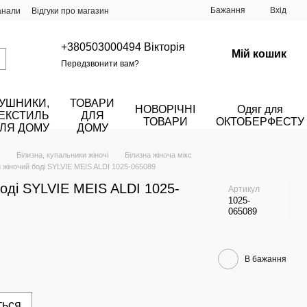
Бажання
Вхід
анали
Відгуки про магазин
+380503000494 Вікторія
Мій кошик
Передзвонити вам?
УШНИКИ,
ТОВАРИ
НОВОРІЧНІ
Одяг для
ЕКСТИЛЬ
ДЛЯ
ТОВАРИ
ОКТОБЕРФЕСТУ
ЛЯ ДОМУ
ДОМУ
Білизна, купальники жіночі
Білизна жіноча мікс
 жіночий боді SYLVIE MEIS ALDI 1025-065089
оді SYLVIE MEIS ALDI 1025-
Артикул
1025-
065089
В бажання
ться