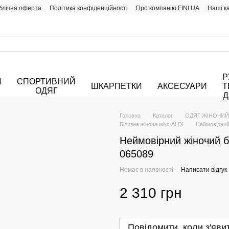
блічна оферта
Політика конфіденційності
Про компанію FINI.UA
Наші к
Р
Й
СПОРТИВНИЙ
ШКАРПЕТКИ
АКСЕСУАРИ
Т
ОДЯГ
Д
Головна
Каталог
ОДЯГ ЖІНОЧИЙ
Білизна жіноча мікс ALDI
Неймовірний
Неймовірний жіночий б
065089
Немає в наявності
Написати відгук
2 310 грн
Повідомити, коли з'яви