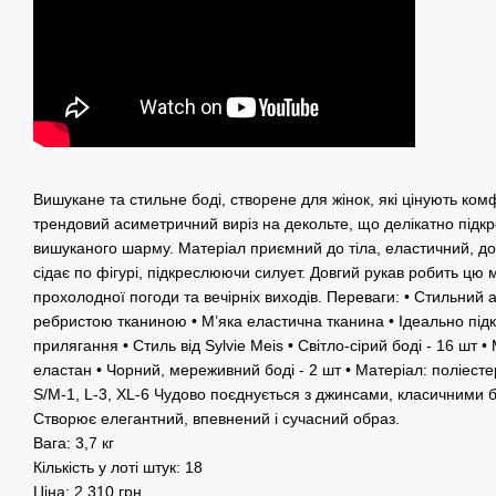
Вишукане та стильне боді, створене для жінок, які цінують ком
трендовий асиметричний виріз на декольте, що делікатно підкр
вишуканого шарму. Матеріал приємний до тіла, еластичний, д
сідає по фігурі, підкреслюючи силует. Довгий рукав робить цю
прохолодної погоди та вечірніх виходів. Переваги: • Стильний
ребристою тканиною • М’яка еластична тканина • Ідеально під
прилягання • Стиль від Sylvie Meis • Cвітло-сірий боді - 16 шт 
еластан • Чорний, мереживний боді - 2 шт • Матеріал: поліестер
S/М-1, L-3, XL-6 Чудово поєднується з джинсами, класичними
Створює елегантний, впевнений і сучасний образ.
Вага: 3,7 кг
Кількість у лоті штук: 18
Ціна: 2 310 грн