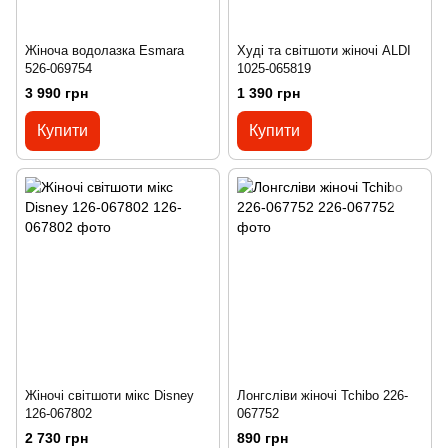
Жіноча водолазка Esmara
Худі та світшоти жіночі ALDI
526-069754
1025-065819
3 990 грн
1 390 грн
Купити
Купити
Жіночі світшоти мікс Disney
Лонгсліви жіночі Tchibo 226-
126-067802
067752
2 730 грн
890 грн