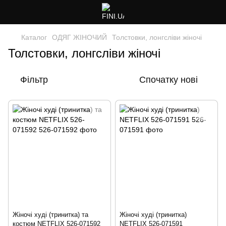
Каталог
ОДЯГ ЖІНОЧИЙ
Толстовки, лонгсліви жіночі
Толстовки, лонгсліви жіночі
Фільтр
Спочатку нові
Жіночі худі (тринитка) та
Жіночі худі (тринитка)
костюм NETFLIX 526-071592
NETFLIX 526-071591