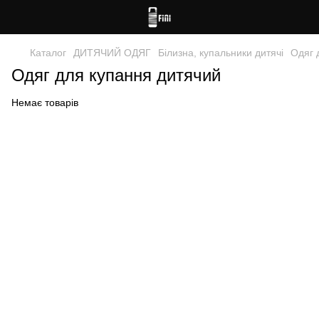
Каталог
ДИТЯЧИЙ ОДЯГ
Білизна, купальники дитячі
Одяг 
Одяг для купання дитячий
Немає товарів