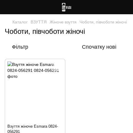
Каталог
ВЗУТТЯ
Жіноче взуття
Чоботи, півчоботи жіночі
Чоботи, півчоботи жіночі
Фільтр
Спочатку нові
Взуття жіноче Esmara 0824-
056291