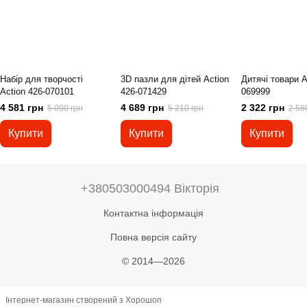
Набір для творчості
3D пазли для дітей Action
Дитячі товари A
Action 426-070101
426-071429
069999
4 581 грн
4 689 грн
2 322 грн
5 090 грн
5 210 грн
2 58
Купити
Купити
Купити
+380503000494 Вікторія
Контактна інформація
Повна версія сайту
© 2014—2026
Інтернет-магазин створений з Хорошоп