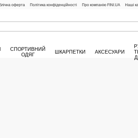
блічна оферта
Політика конфіденційності
Про компанію FINI.UA
Наші к
Р
Й
СПОРТИВНИЙ
ШКАРПЕТКИ
АКСЕСУАРИ
Т
ОДЯГ
Д