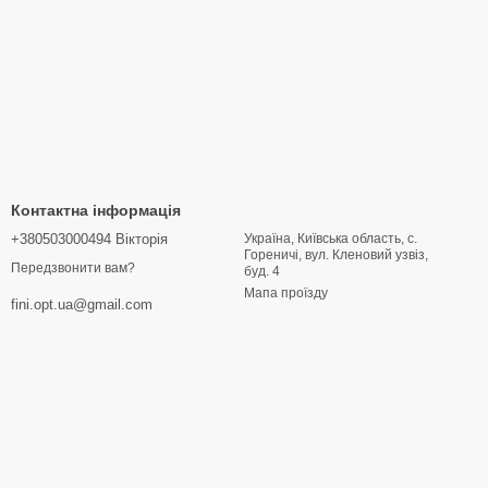
Контактна інформація
+380503000494 Вікторія
Україна, Київська область, с.
Гореничі, вул. Кленовий узвіз,
Передзвонити вам?
буд. 4
Мапа проїзду
fini.opt.ua@gmail.com