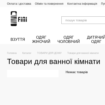
Перейти до основного контенту
Оплата і доставка
Обмін та повернення
Контактна інформація
Пу
ОДЯГ
ОДЯГ
ДИТЯЧИ
ВЗУТТЯ
ЖІНОЧИЙ
ЧОЛОВІЧИЙ
ОДЯГ
Головна
Каталог
ТОВАРИ ДЛЯ ДОМУ
Товари для ванної кімнати
Товари для ванної кімнати
Немає товарів