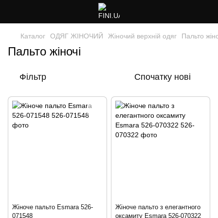
Каталог
ОДЯГ ЖІНОЧИЙ
Жіночий верхній одяг
Пальто жіно
Пальто жіночі
Фільтр
Спочатку нові
Жіноче пальто Esmara 526-
Жіноче пальто з елегантного
071548
оксамиту Esmara 526-070322