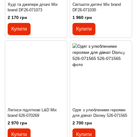
Худі та джепери дічачі Mix
Світшоти дитячі Mix brand
brand DF26-071073
DF26-071030
2 170 грн
1 960 грн
Купити
Купити
Легінси підліткові L&D Mix
Одяг з улюбленими героями
brand 626-070269
для дівчат Disney 526-071565
2 970 грн
2 700 грн
Купити
Купити