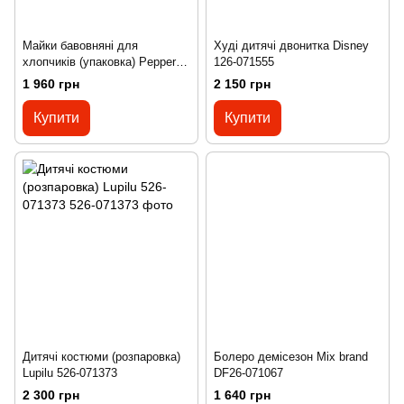
Майки бавовняні для
Худі дитячі двонитка Disney
хлопчиків (упаковка) Pepperts
126-071555
526-071552
1 960 грн
2 150 грн
Купити
Купити
Дитячі костюми (розпаровка)
Болеро демісезон Mix brand
Lupilu 526-071373
DF26-071067
2 300 грн
1 640 грн