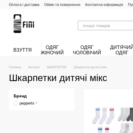
Перейти до основного контенту
Оплата і доставка
Обмін та повернення
Контактна інформація
Пу
ОДЯГ
ОДЯГ
ДИТЯЧИ
ВЗУТТЯ
ЖІНОЧИЙ
ЧОЛОВІЧИЙ
ОДЯГ
Головна
Каталог
ШКАРПЕТКИ
Шкарпетки дитячі мікс
Шкарпетки дитячі мікс
Бренд
pepperts
1