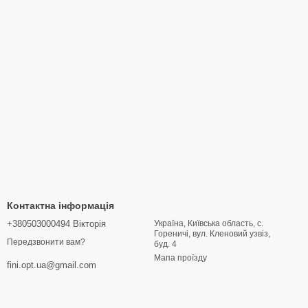
Контактна інформація
+380503000494 Вікторія
Україна, Київська область, с.
Гореничі, вул. Кленовий узвіз,
Передзвонити вам?
буд. 4
Мапа проїзду
fini.opt.ua@gmail.com