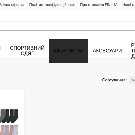
блічна оферта
Політика конфіденційності
Про компанію FINI.UA
Наші к
Р
Й
СПОРТИВНИЙ
ШКАРПЕТКИ
АКСЕСУАРИ
Т
ОДЯГ
Д
с
Сортування: