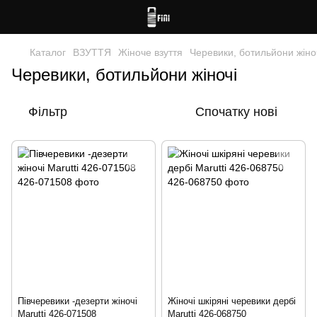
Каталог
ВЗУТТЯ
Жіноче взуття
Черевики, ботильйони жіно
Черевики, ботильйони жіночі
Фільтр
Спочатку нові
Півчеревики -дезерти жіночі
Жіночі шкіряні черевики дербі
Marutti 426-071508
Marutti 426-068750