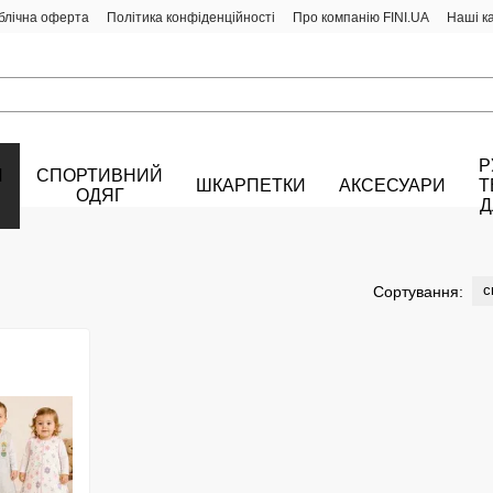
блічна оферта
Політика конфіденційності
Про компанію FINI.UA
Наші к
Р
Й
СПОРТИВНИЙ
ШКАРПЕТКИ
АКСЕСУАРИ
Т
ОДЯГ
Д
с
Сортування: