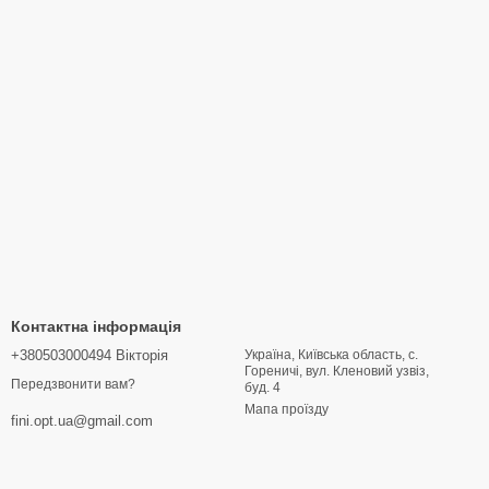
Контактна інформація
+380503000494 Вікторія
Україна, Київська область, с.
Гореничі, вул. Кленовий узвіз,
Передзвонити вам?
буд. 4
Мапа проїзду
fini.opt.ua@gmail.com