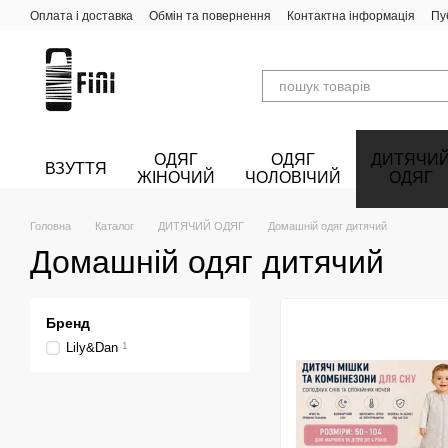
Перейти до основного контенту
Оплата і доставка
Обмін та повернення
Контактна інформація
Пу
ОДЯГ
ОДЯГ
ДИТЯЧИ
ВЗУТТЯ
ЖІНОЧИЙ
ЧОЛОВІЧИЙ
ОДЯГ
Головна
Каталог
ДИТЯЧИЙ ОДЯГ
Домашній одяг дитячий
Домашній одяг дитячий
Бренд
Lily&Dan
1