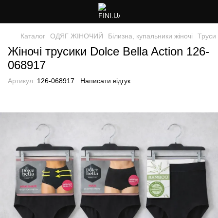
Каталог
ОДЯГ ЖІНОЧИЙ
Білизна, купальники жіночі
Труси 
Жіночі трусики Dolce Bella Action 126-
068917
Артикул:
126-068917
Написати відгук