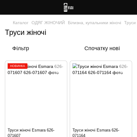
Каталог
ОДЯГ ЖІНОЧИЙ
Білизна, купальники жіночі
Труси 
Труси жіночі
Фільтр
Спочатку нові
НОВИНКА
Труси жіночі Esmara 626-
Труси жіночі Esmara 626-
071607
071164