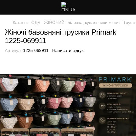
Каталог
ОДЯГ ЖІНОЧИЙ
Білизна, купальники жіночі
Труси 
Жіночі бавовняні трусики Primark
1225-069911
Артикул:
1225-069911
Написати відгук