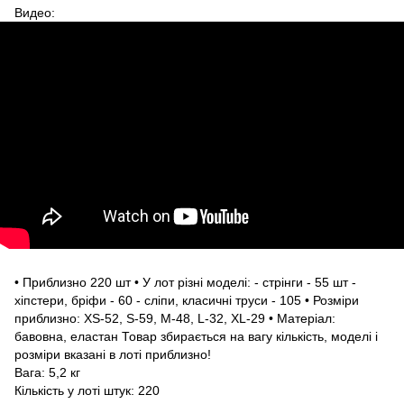
Видео:
• Приблизно 220 шт • У лот різні моделі: - стрінги - 55 шт -
хіпстери, бріфи - 60 - сліпи, класичні труси - 105 • Розміри
приблизно: XS-52, S-59, M-48, L-32, XL-29 • Матеріал:
бавовна, еластан Товар збирається на вагу кількість, моделі і
розміри вказані в лоті приблизно!
Вага: 5,2 кг
Кількість у лоті штук: 220