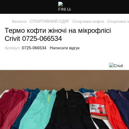
Каталог
СПОРТИВНИЙ ОДЯГ
Спортивні кофти
Спортивні к
Термо кофти жіночі на мікрофлісі
Crivit 0725-066534
Артикул:
0725-066534
Написати відгук