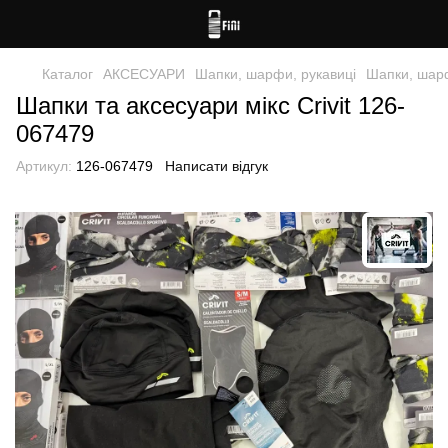
Каталог
АКСЕСУАРИ
Шапки, шарфи, рукавиці
Шапки, шарфи
Шапки та аксесуари мікс Crivit 126-
067479
Артикул:
126-067479
Написати відгук