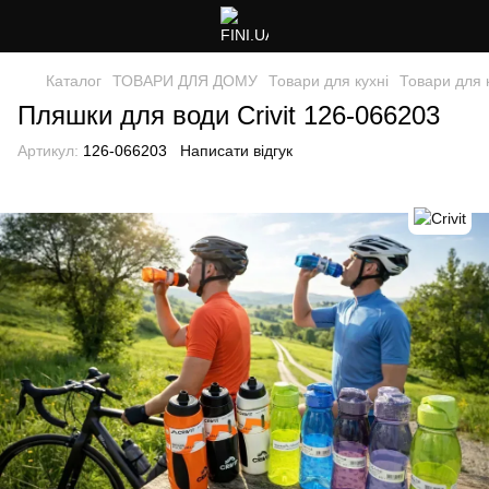
Каталог
ТОВАРИ ДЛЯ ДОМУ
Товари для кухні
Товари для к
Пляшки для води Crivit 126-066203
Артикул:
126-066203
Написати відгук