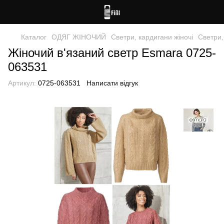
Каталог
ОДЯГ ЖІНОЧИЙ
Светри, кардигани жіночі
Светри,
Жіночий в'язаний светр Esmara 0725-
063531
Артикул:
0725-063531
Написати відгук