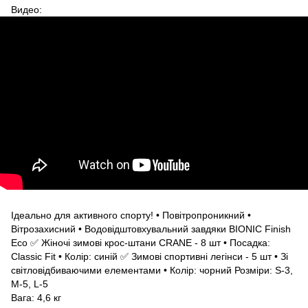
Видео:
Ідеально для активного спорту! • Повітропроникний •
Вітрозахисний • Водовідштовхувальний завдяки BIONIC Finish
Eco ✅ Жіночі зимові крос-штани CRANE - 8 шт • Посадка:
Classic Fit • Колір: синій ✅ Зимові спортивні легінси - 5 шт • Зі
світловідбиваючими елементами • Колір: чорний Розміри: S-3,
M-5, L-5
Вага: 4,6 кг