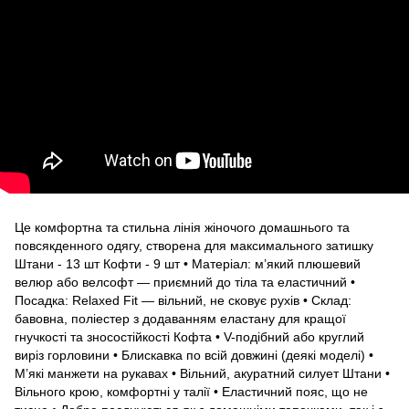
Це комфортна та стильна лінія жіночого домашнього та
повсякденного одягу, створена для максимального затишку
Штани - 13 шт Кофти - 9 шт • Матеріал: м’який плюшевий
велюр або велсофт — приємний до тіла та еластичний •
Посадка: Relaxed Fit — вільний, не сковує рухів • Склад:
бавовна, поліестер з додаванням еластану для кращої
гнучкості та зносостійкості Кофта • V-подібний або круглий
виріз горловини • Блискавка по всій довжині (деякі моделі) •
М’які манжети на рукавах • Вільний, акуратний силует Штани •
Вільного крою, комфортні у талії • Еластичний пояс, що не