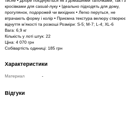
тисне • Добре поєднуються як з домашніми тапочками, так і з
кросівками для casual-луку • Ідеально підходять для дому,
прогулянок, подорожей чи вихідних • Легко перуться, не
втрачають форму і колір • Приємна текстура велюру створює
відчуття м’якості та розкоші Розміри: S-5; M-7; L-4; XL-6
Вага: 6,9 кг
Кількість у лоті штук: 22
Ціна: 4 070 грн
Собівартість одиниці: 185 грн
Характеристики
Материал
-
Відгуки