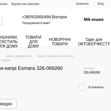
Бажання
Вхід
анали
Відгуки про магазин
+380503000494 Вікторія
Мій кошик
Передзвонити вам?
УШНИКИ,
ТОВАРИ
НОВОРІЧНІ
Одяг для
ЕКСТИЛЬ
ДЛЯ
ТОВАРИ
ОКТОБЕРФЕСТУ
ЛЯ ДОМУ
ДОМУ
Шорти, бриджі жіночі
Шорти, бриджі жіночі Esmara
6-069260
ни-капрі Esmara 326-069260
Артикул
326-069260
В бажання
швидко