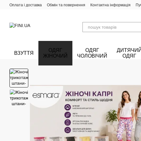
Перейти до основного контенту
Оплата і доставка
Обмін та повернення
Контактна інформація
Пу
ОДЯГ
ОДЯГ
ДИТЯЧИ
ВЗУТТЯ
ЖІНОЧИЙ
ЧОЛОВІЧИЙ
ОДЯГ