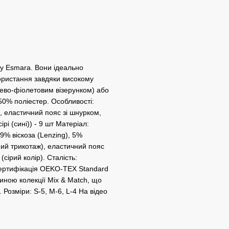
ду Esmara. Вони ідеально
ористання завдяки високому
ожево-фіолетовим візерунком) або
 50% поліестер. Особливості:
і, еластичний пояс зі шнурком,
ірі (сині)) - 9 шт Матеріал:
9% віскоза (Lenzing), 5%
ний трикотаж), еластичний пояс
(сірий колір). Сталість:
 сертифікація OEKO-TEX Standard
тиною колекції Mix & Match, що
 Розміри: S-5, M-6, L-4 На відео