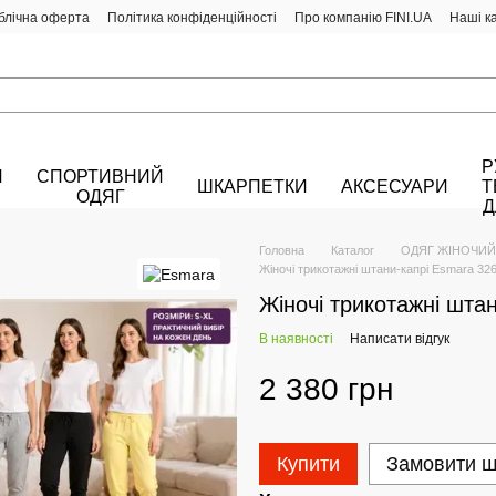
блічна оферта
Політика конфіденційності
Про компанію FINI.UA
Наші к
Р
Й
СПОРТИВНИЙ
ШКАРПЕТКИ
АКСЕСУАРИ
Т
ОДЯГ
Д
Головна
Каталог
ОДЯГ ЖІНОЧИЙ
Жіночі трикотажні штани-капрі Esmara 32
Жіночі трикотажні шта
В наявності
Написати відгук
2 380 грн
Купити
Замовити 