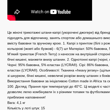
Це жіночі трикотажні штани-капрі (укорочені джогери) від брен
підходять для відпочинку, занять спортом або домашнього вик
вмісту бавовни та зручному крою. 1. Капрі з принтом (білі з р
кольорові (жовті або бузкові) - 6(7) шт Матеріал: 50% бавовна,
М'який трикотаж (French Terry) з начосом на внутрішній сторон
бічні кишені, манжети внизу штанин. 2. Однотонні капрі (чорні, с
Чорні: 95% бавовна, 5% еластан (LYCRA®). Сірі: 86% бавовна, 
еластан (LYCRA®). Особливості: Тканина «heavy jersey» (щіль
зі шнурком, бічні кишені, невеличкі розрізи внизу штанин з боків 
Використання бавовни за ініціативою Cotton made in Africa та
100. Догляд: Прання при температурі до 40°C. Ці моделі є час
дозволяє легко комбінувати їх з різними топами та футболками.
приблизне наповнення!
Вага: 4,1 кг
Кількість у лоті штук: 15