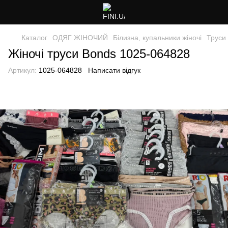
Каталог
ОДЯГ ЖІНОЧИЙ
Білизна, купальники жіночі
Труси 
Жіночі труси Bonds 1025-064828
Артикул:
1025-064828
Написати відгук