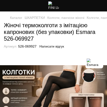
Каталог
ШКАРПЕТКИ
Колготи, панчохи жіночі
Колготи, пан
Жіночі термоколготи з імітацією
капронових (без упаковки) Esmara
526-069927
Артикул:
526-069927
Написати відгук