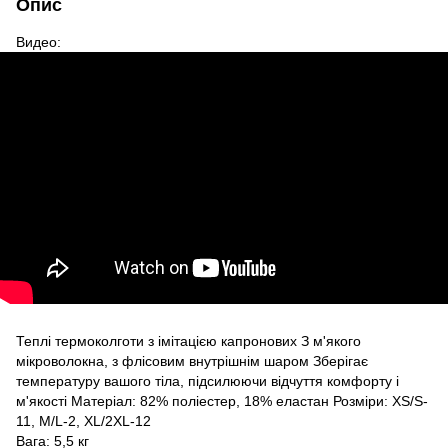
Опис
Видео:
Теплі термоколготи з імітацією капронових З м'якого
мікроволокна, з флісовим внутрішнім шаром Зберігає
температуру вашого тіла, підсилюючи відчуття комфорту і
м'якості Матеріал: 82% поліестер, 18% еластан Розміри: XS/S-
11, M/L-2, XL/2XL-12
Вага: 5,5 кг