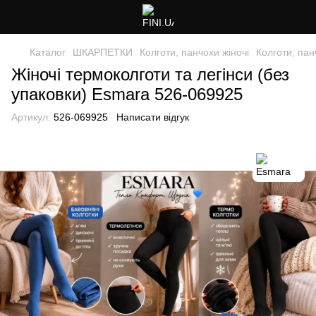
Каталог
ШКАРПЕТКИ
Колготи, панчохи жіночі
Колготи, пан
Жіночі термоколготи та легінси (без
упаковки) Esmara 526-069925
Артикул:
526-069925
Написати відгук