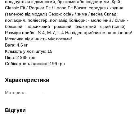
поєднується з джинсами, брюками або спідницями. Крій:
Classic Fit / Regular Fit / Loose Fit В’язка: середня / крупна
(залежно від моделі) Сезон: осінь / зима / весна Склад:
поліакрил, поліестер, поліамід Кольори: - молочний / білий -
бежевий - персиковий - рожевий - блакитний - сірий (синій)
Розміри прибл.: S-4; M-7; L-4 На відео приблизне наповнення!
Можлива відмінність між лотами!
Вага: 4,6 кг
Кількість у лоті штук: 15
Ціна: 2 985 грн
Собівартість одиниці: 199 грн
Характеристики
Материал
-
Відгуки