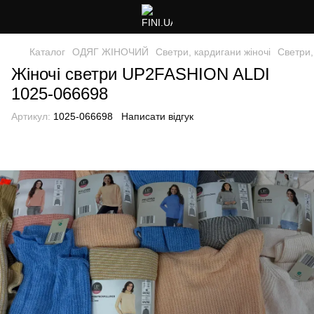
Каталог
ОДЯГ ЖІНОЧИЙ
Светри, кардигани жіночі
Светри,
Жіночі светри UP2FASHION ALDI
1025-066698
Артикул:
1025-066698
Написати відгук