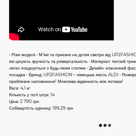
• Різні моделі • М’які та приємні на дотик светри від UP2FASHI
які цінують зручність та універсальність • Матеріал: теплий тр
легко поєднується з будь-яким стилем • Дизайн: класичний фас
посадка • Бренд: UP2FASHION – німецька якість ALDI • Розміри 
приблизне наповнення! Можлива відмінність між лотами!
Вага: 4,1 кг
Кількість у лоті штук: 14
Ціна: 2 790 грн
Собівартість одиниці: 199,29 грн