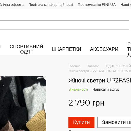
блічна оферта
Політика конфіденційності
Про компанію FINI.UA
Наші 
Р
Й
СПОРТИВНИЙ
ШКАРПЕТКИ
АКСЕСУАРИ
Т
ОДЯГ
Д
Головна
Каталог
ОДЯГ ЖІНОЧИЙ
Жіночі светри UP2FASHION ALDI 1025-
Жіночі светри UP2FA
В наявності
Написати відгук
2 790 грн
Купити
Замовити 