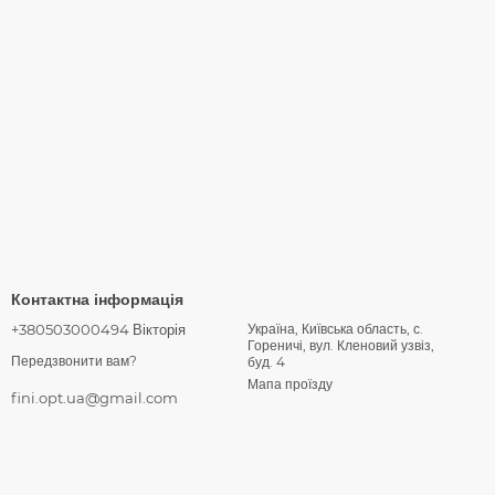
Контактна інформація
+380503000494 Вікторія
Україна, Київська область, с.
Гореничі, вул. Кленовий узвіз,
Передзвонити вам?
буд. 4
Мапа проїзду
fini.opt.ua@gmail.com