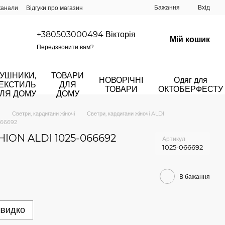
Бажання
Вхід
канали
Відгуки про магазин
+380503000494 Вікторія
Мій кошик
Передзвонити вам?
УШНИКИ,
ТОВАРИ
НОВОРІЧНІ
Одяг для
ЕКСТИЛЬ
ДЛЯ
ТОВАРИ
ОКТОБЕРФЕСТУ
ЛЯ ДОМУ
ДОМУ
Светри, кардигани жіночі
Светри, кардигани жіночі ALDI
066692
SHION ALDI 1025-066692
Артикул
1025-066692
В бажання
швидко