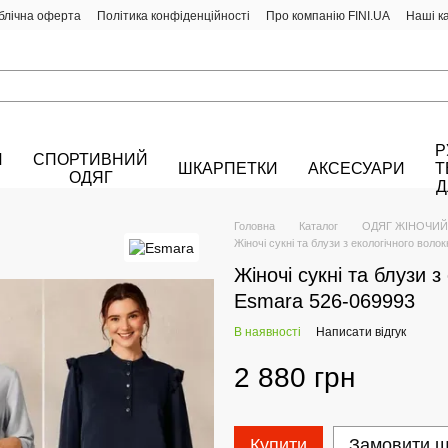
блічна оферта
Політика конфіденційності
Про компанію FINI.UA
Наші к
Р
Й
СПОРТИВНИЙ
ШКАРПЕТКИ
АКСЕСУАРИ
Т
ОДЯГ
Д
Головна
Каталог
ОДЯГ ЖІНОЧИЙ
Жіночі сукні та блузи з екологічного вол
Жіночі сукні та блузи з
Esmara 526-069993
В наявності
Написати відгук
2 880 грн
Купити
Замовити 