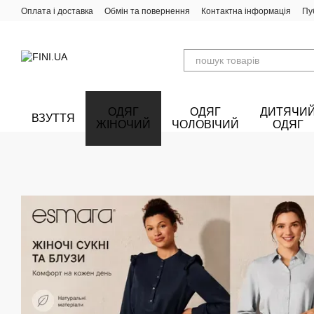
Перейти до основного контенту
Оплата і доставка
Обмін та повернення
Контактна інформація
Пу
ОДЯГ
ОДЯГ
ДИТЯЧИ
ВЗУТТЯ
ЖІНОЧИЙ
ЧОЛОВІЧИЙ
ОДЯГ