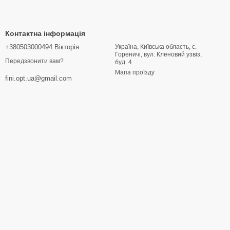
Контактна інформація
+380503000494 Вікторія
Україна, Київська область, с.
Гореничі, вул. Кленовий узвіз,
Передзвонити вам?
буд. 4
Мапа проїзду
fini.opt.ua@gmail.com