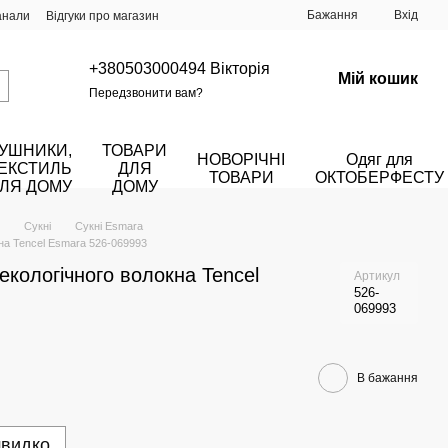
Бажання
Вхід
анали
Відгуки про магазин
+380503000494 Вікторія
Мій кошик
Передзвонити вам?
УШНИКИ,
ТОВАРИ
НОВОРІЧНІ
Одяг для
ЕКСТИЛЬ
ДЛЯ
ТОВАРИ
ОКТОБЕРФЕСТУ
ЛЯ ДОМУ
ДОМУ
Сукні
Сукні Esmara
окна Tencel Esmara 526-069993
 екологічного волокна Tencel
Артикул
526-
069993
В бажання
швидко