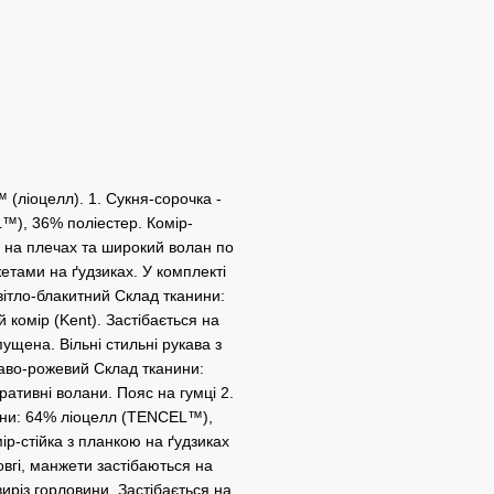
 (ліоцелл). 1. Сукня-сорочка -
™), 36% поліестер. Комір-
и на плечах та широкий волан по
етами на ґудзиках. У комплекті
вітло-блакитний Склад тканини:
комір (Kent). Застібається на
пущена. Вільні стильні рукава з
раво-рожевий Склад тканини:
ативні волани. Пояс на гумці 2.
нини: 64% ліоцелл (TENCEL™),
ір-стійка з планкою на ґудзиках
овгі, манжети застібаються на
виріз горловини. Застібається на