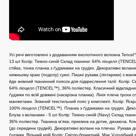
Усі речі виготовлені з додаванням екологічного волокна Tencel™
13 шт Колір: Темно-синій Склад тканини: 64% ліоцелл (TENCEL
стійка, тонка планка з ґудзиками на грудях. Декоративні волан
нижньому краю (подолу) сукні. Пишні рукава (ліхтарики) з манж
йде знімний тканинний поясок для підкреслення талії. Колір: С
64% ліоцелл (TENCEL™), 36% поліестер. Класичний відкладний 
ґудзики по всій довжині (наскрізна планка). Лінія плеча трохи с
манжетами. Знімний текстильний пояс у комплекті. Колір: Яск
100% ліоцелл (TENCEL™). Планка з ґудзиками на грудях. Декор
Блуза з воланами - 5 шт Колір: Темно-синій (Navy) Склад тка
36% поліестер. Тканина м'яка, приємна на дотик, дихаюча. Ком
(до середини грудей). Декоративні волани на плечах. Рукава д
ґудзики. Вільний крій Колір: Світло-блакитний. Має V-подібний 