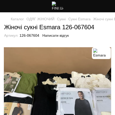
Каталог
ОДЯГ ЖІНОЧИЙ
Сукні
Сукні Esmara
Жіночі сукні
Жіночі сукні Esmara 126-067604
Артикул:
126-067604
Написати відгук