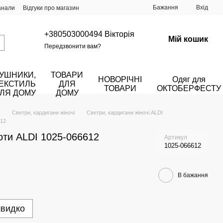
Бажання
Вхід
анали
Відгуки про магазин
+380503000494 Вікторія
Мій кошик
Передзвонити вам?
УШНИКИ,
ТОВАРИ
НОВОРІЧНІ
Одяг для
ЕКСТИЛЬ
ДЛЯ
ТОВАРИ
ОКТОБЕРФЕСТУ
ЛЯ ДОМУ
ДОМУ
Светри, кардигани жіночі
Светри, кардигани жіночі ALDI
612
шоти ALDI 1025-066612
Артикул
1025-066612
В бажання
швидко