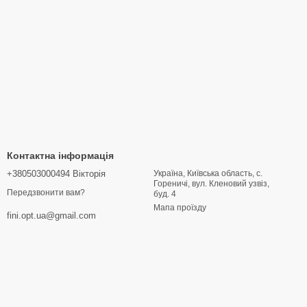
Контактна інформація
+380503000494 Вікторія
Україна, Київська область, с.
Гореничі, вул. Кленовий узвіз,
Передзвонити вам?
буд. 4
Мапа проїзду
fini.opt.ua@gmail.com