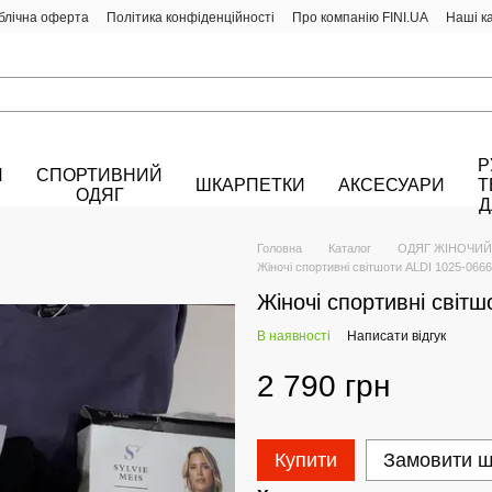
блічна оферта
Політика конфіденційності
Про компанію FINI.UA
Наші к
Р
Й
СПОРТИВНИЙ
ШКАРПЕТКИ
АКСЕСУАРИ
Т
ОДЯГ
Д
Головна
Каталог
ОДЯГ ЖІНОЧИЙ
Жіночі спортивні світшоти ALDI 1025-066
Жіночі спортивні світ
В наявності
Написати відгук
2 790 грн
Купити
Замовити 