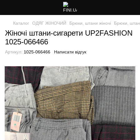
Каталог
ОДЯГ ЖІНОЧИЙ
Брюки, штани жіночі
Брюки, штан
Жіночі штани-сигарети UP2FASHION
1025-066466
Артикул:
1025-066466
Написати відгук