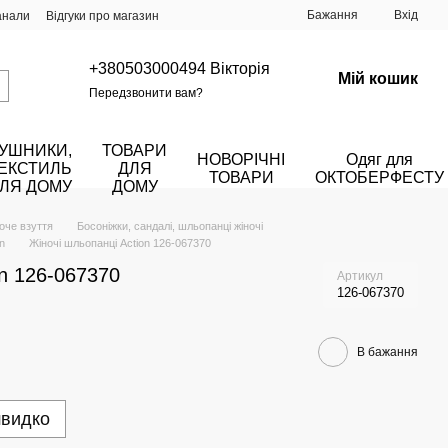
Бажання
Вхід
анали
Відгуки про магазин
+380503000494 Вікторія
Мій кошик
Передзвонити вам?
УШНИКИ,
ТОВАРИ
НОВОРІЧНІ
Одяг для
ЕКСТИЛЬ
ДЛЯ
ТОВАРИ
ОКТОБЕРФЕСТУ
ЛЯ ДОМУ
ДОМУ
оче взуття
Босоніжки, сандалі, шльопанці жіночі
n
Жіночі шльопанці Action 126-067370
on 126-067370
Артикул
126-067370
В бажання
швидко