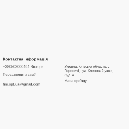
Контактна інформація
+380503000494 Вікторія
Україна, Київська область, с.
Гореничі, вул. Кленовий узвіз,
Передзвонити вам?
буд. 4
Мапа проїзду
fini.opt.ua@gmail.com