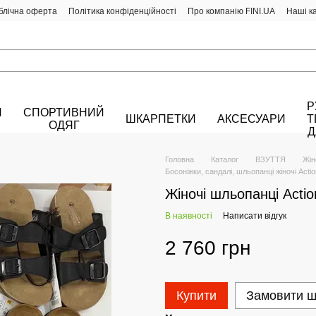
блічна оферта
Політика конфіденційності
Про компанію FINI.UA
Наші к
Р
Й
СПОРТИВНИЙ
ШКАРПЕТКИ
АКСЕСУАРИ
Т
ОДЯГ
Д
Головна
Каталог
ВЗУТТЯ
Жін
Босоніжки, сандалі, шльопанці жіночі Actio
Жіночі шльопанці Acti
В наявності
Написати відгук
2 760 грн
Купити
Замовити 