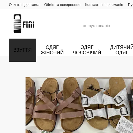
Перейти до основного контенту
Оплата і доставка
Обмін та повернення
Контактна інформація
Пу
ОДЯГ
ОДЯГ
ДИТЯЧИ
ВЗУТТЯ
ЖІНОЧИЙ
ЧОЛОВІЧИЙ
ОДЯГ