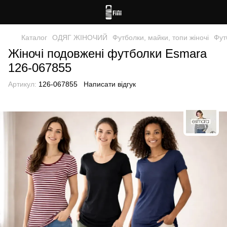
Каталог
ОДЯГ ЖІНОЧИЙ
Футболки, майки, топи жіночі
Фут
Жіночі подовжені футболки Esmara
126-067855
Артикул:
126-067855
Написати відгук