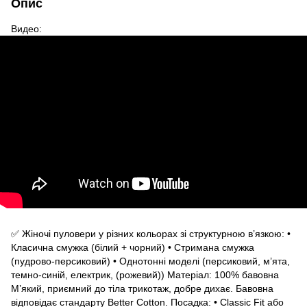
Опис
Видео:
✅ Жіночі пуловери у різних кольорах зі структурною в’язкою: •
Класична смужка (білий + чорний) • Стримана смужка
(пудрово-персиковий) • Однотонні моделі (персиковий, м’ята,
темно-синій, електрик, (рожевий)) Матеріал: 100% бавовна
М’який, приємний до тіла трикотаж, добре дихає. Бавовна
відповідає стандарту Better Cotton. Посадка: • Classic Fit або