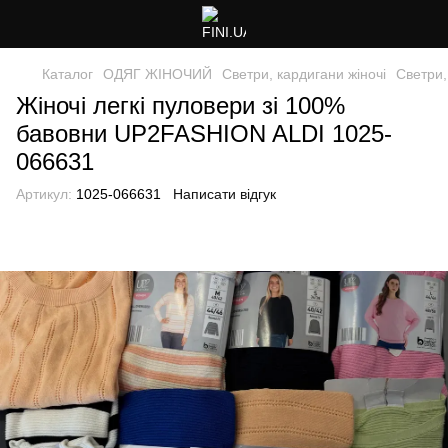
Каталог
ОДЯГ ЖІНОЧИЙ
Светри, кардигани жіночі
Светри,
Жіночі легкі пуловери зі 100%
бавовни UP2FASHION ALDI 1025-
066631
Артикул:
1025-066631
Написати відгук