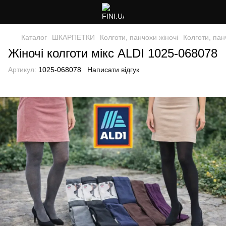
Каталог
ШКАРПЕТКИ
Колготи, панчохи жіночі
Колготи, пан
Жіночі колготи мікс ALDI 1025-068078
Артикул:
1025-068078
Написати відгук