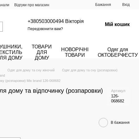
Бажання
Вхід
анали
Відгуки про магазин
+380503000494 Вікторія
Мій кошик
Передзвонити вам?
УШНИКИ,
ТОВАРИ
НОВОРІЧНІ
Одяг для
ЕКСТИЛЬ
ДЛЯ
ТОВАРИ
ОКТОБЕРФЕСТУ
ЛЯ ДОМУ
ДОМУ
Одяг для дому та сну жіночий
Одяг для дому та сну (розпаровки)
and
нку (розпаровки) Mix brand 126-068682
для дому та відпочинку (розпаровки)
Артикул
126-
068682
В бажання