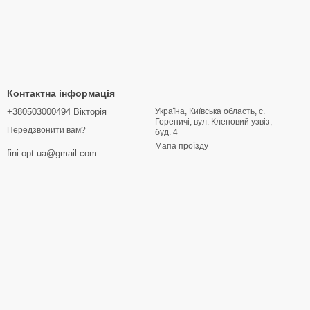
Контактна інформація
+380503000494 Вікторія
Україна, Київська область, с.
Гореничі, вул. Кленовий узвіз,
Передзвонити вам?
буд. 4
Мапа проїзду
fini.opt.ua@gmail.com