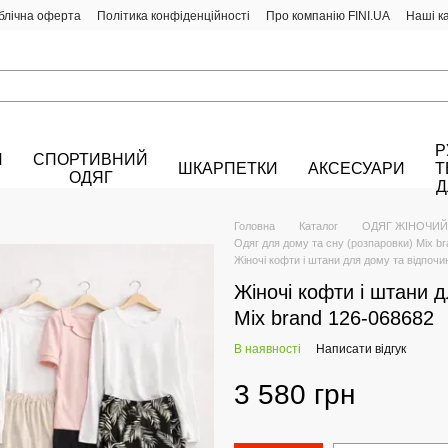
блічна оферта
Політика конфіденційності
Про компанію FINI.UA
Наші к
Р
Й
СПОРТИВНИЙ
ШКАРПЕТКИ
АКСЕСУАРИ
Т
ОДЯГ
Д
Головна
Каталог
ОДЯГ ЖІНОЧИЙ
Одяг для дому та сну (розпаровки) Mix br
Жіночі кофти і штани для дому та відпочи
Жіночі кофти і штани 
Mix brand 126-068682
В наявності
Написати відгук
3 580 грн