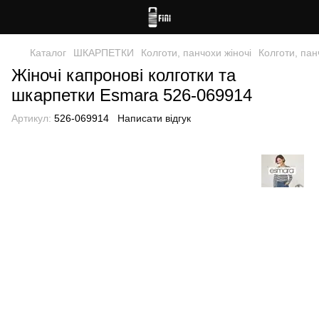
Каталог
ШКАРПЕТКИ
Колготи, панчохи жіночі
Колготи, пан
Жіночі капронові колготки та
шкарпетки Esmara 526-069914
Артикул:
526-069914
Написати відгук