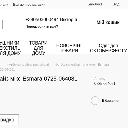
Бажання
Вхід
анали
Відгуки про магазин
+380503000494 Вікторія
Мій кошик
Передзвонити вам?
УШНИКИ,
ТОВАРИ
НОВОРІЧНІ
Одяг для
ЕКСТИЛЬ
ДЛЯ
ТОВАРИ
ОКТОБЕРФЕСТУ
ЛЯ ДОМУ
ДОМУ
Футболки, майки, топи жіночі
Футболки, майки, топи жіночі Esmara
725-064081
айз мікс Esmara 0725-064081
Артикул
0725-064081
В бажання
швидко