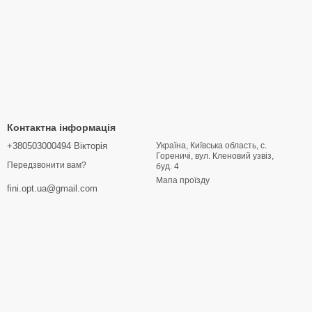
Контактна інформація
+380503000494 Вікторія
Україна, Київська область, с.
Гореничі, вул. Кленовий узвіз,
Передзвонити вам?
буд. 4
Мапа проїзду
fini.opt.ua@gmail.com