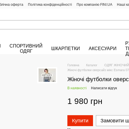
блічна оферта
Політика конфіденційності
Про компанію FINI.UA
Наші к
Р
Й
СПОРТИВНИЙ
ШКАРПЕТКИ
АКСЕСУАРИ
Т
ОДЯГ
Д
Головна
Каталог
ОДЯГ ЖІНОЧИЙ
Жіночі футболки оверсайз мікс Esmara 0
Жіночі футболки оверс
В наявності
Написати відгук
1 980 грн
Купити
Замовити 