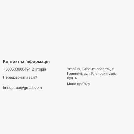
Контактна інформація
+380503000494 Вікторія
Україна, Київська область, с.
Гореничі, вул. Кленовий узвіз,
Передзвонити вам?
буд. 4
Мапа проїзду
fini.opt.ua@gmail.com