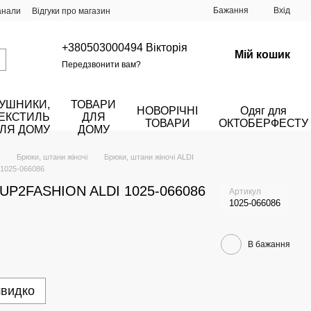
Бажання
Вхід
анали
Відгуки про магазин
+380503000494 Вікторія
Мій кошик
Передзвонити вам?
УШНИКИ,
ТОВАРИ
НОВОРІЧНІ
Одяг для
ЕКСТИЛЬ
ДЛЯ
ТОВАРИ
ОКТОБЕРФЕСТУ
ЛЯ ДОМУ
ДОМУ
Брюки, штани жіночі
Брюки, штани жіночі ALDI
 1025-066086
 UP2FASHION ALDI 1025-066086
Артикул
1025-066086
В бажання
швидко