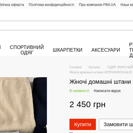
блічна оферта
Політика конфіденційності
Про компанію FINI.UA
Наші к
Р
Й
СПОРТИВНИЙ
ШКАРПЕТКИ
АКСЕСУАРИ
Т
ОДЯГ
Д
Головна
Каталог
ОДЯГ ЖІНОЧИЙ
Жіночі домашні штани UP2FASHION ALDI
Жіночі домашні штани
В наявності
Написати відгук
2 450 грн
Купити
Замовити 