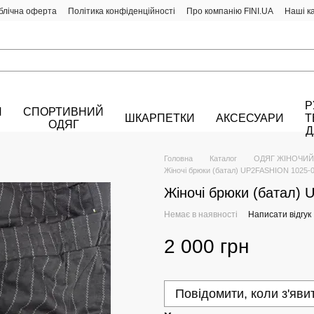
блічна оферта
Політика конфіденційності
Про компанію FINI.UA
Наші к
Р
Й
СПОРТИВНИЙ
ШКАРПЕТКИ
АКСЕСУАРИ
Т
ОДЯГ
Д
Головна
Каталог
ОДЯГ ЖІНОЧИЙ
Жіночі брюки (батал) UP2FASHION 1025-
Жіночі брюки (батал)
Немає в наявності
Написати відгук
2 000 грн
Повідомити, коли з'яви