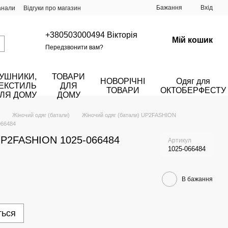
Бажання
Вхід
анали
Відгуки про магазин
+380503000494 Вікторія
Мій кошик
Передзвонити вам?
УШНИКИ,
ТОВАРИ
НОВОРІЧНІ
Одяг для
ЕКСТИЛЬ
ДЛЯ
ТОВАРИ
ОКТОБЕРФЕСТУ
ЛЯ ДОМУ
ДОМУ
Жіночий одяг (батали)
Жіночий одяг (батали) UP2FASHION
066484
 UP2FASHION 1025-066484
Артикул
1025-066484
В бажання
ться