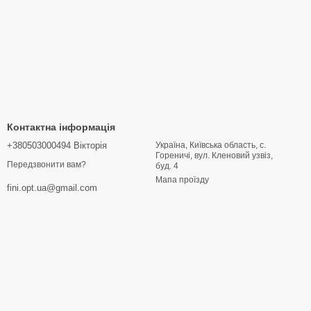
Контактна інформація
+380503000494 Вікторія
Україна, Київська область, с.
Гореничі, вул. Кленовий узвіз,
Передзвонити вам?
буд. 4
Мапа проїзду
fini.opt.ua@gmail.com