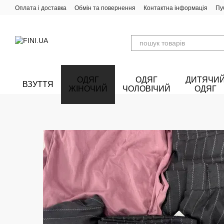
Перейти до основного контенту
Оплата і доставка
Обмін та повернення
Контактна інформація
Пу
ОДЯГ
ОДЯГ
ДИТЯЧИ
ВЗУТТЯ
ЖІНОЧИЙ
ЧОЛОВІЧИЙ
ОДЯГ