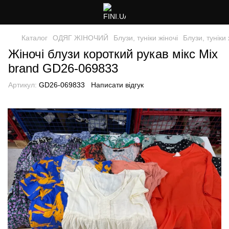
Каталог
ОДЯГ ЖІНОЧИЙ
Блузи, туніки жіночі
Блузи, туніки
Жіночі блузи короткий рукав мікс Mix
brand GD26-069833
Артикул:
GD26-069833
Написати відгук