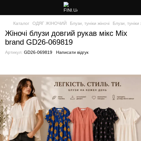
Каталог
ОДЯГ ЖІНОЧИЙ
Блузи, туніки жіночі
Блузи, туніки
Жіночі блузи довгий рукав мікс Mix
brand GD26-069819
Артикул:
GD26-069819
Написати відгук