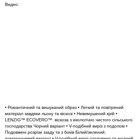
Видео:
• Романтичний та вишуканий образ • Легкий та повітряний
матеріал завдяки льону та віскозі • Невимушений крій •
LENZIG™ ECOVERO™: віскоза з екологічно чистого сільського
господарства Чорний варіант • V-подібний виріз з подолом •
Подовжені розрізи ззаду та з боків Білий/зелений;
помаранчевий варіант • V-подібний виріз горловини та модний