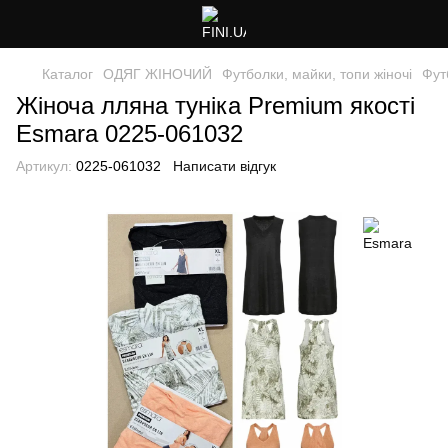
Каталог
ОДЯГ ЖІНОЧИЙ
Футболки, майки, топи жіночі
Фут
Жіноча лляна туніка Premium якості
Esmara 0225-061032
Артикул:
0225-061032
Написати відгук