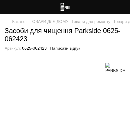
Каталог
ТОВАРИ ДЛЯ ДОМУ
Товари для ремонту
Товари 
Засоби для чищення Parkside 0625-
062423
Артикул:
0625-062423
Написати відгук