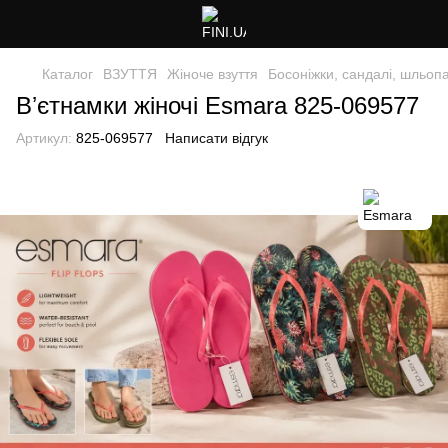
Каталог
ВЗУТТЯ
Жіноче взуття
Босоніжки, сандалі, шльопа
Вʼєтнамки жіночі Esmara 825-069577
Артикул:
825-069577
Написати відгук