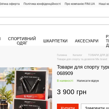
блічна оферта
Політика конфіденційності
Про компанію FINI.UA
Наші к
Р
Й
СПОРТИВНИЙ
ШКАРПЕТКИ
АКСЕСУАРИ
Т
ОДЯГ
Д
Головна
Каталог
ТОВАРИ ДЛЯ Д
Товари для спорту та дозвілля Mix brand
Товари для спорту тур
068909
В наявності
Написати відгук
3 900 грн
Купити
Замовити 