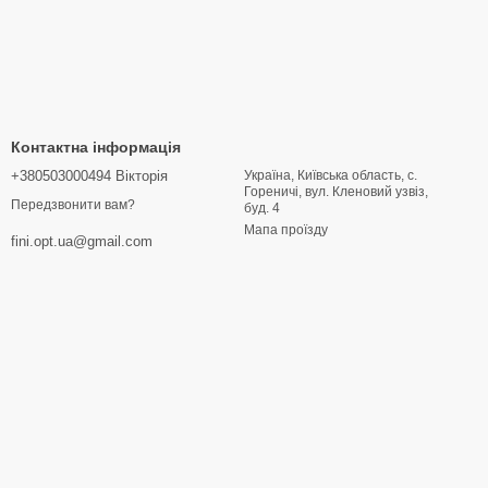
Контактна інформація
+380503000494 Вікторія
Україна, Київська область, с.
Гореничі, вул. Кленовий узвіз,
Передзвонити вам?
буд. 4
Мапа проїзду
fini.opt.ua@gmail.com