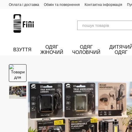
Перейти до основного контенту
Оплата і доставка
Обмін та повернення
Контактна інформація
Пу
ОДЯГ
ОДЯГ
ДИТЯЧИ
ВЗУТТЯ
ЖІНОЧИЙ
ЧОЛОВІЧИЙ
ОДЯГ