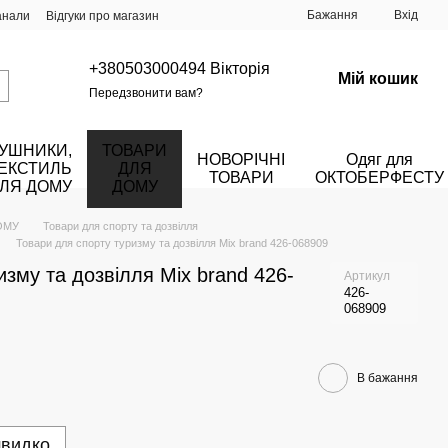
Бажання
Вхід
анали
Відгуки про магазин
+380503000494 Вікторія
Мій кошик
Передзвонити вам?
УШНИКИ,
ТОВАРИ
НОВОРІЧНІ
Одяг для
ЕКСТИЛЬ
ДЛЯ
ТОВАРИ
ОКТОБЕРФЕСТУ
ЛЯ ДОМУ
ДОМУ
ОМУ
Товари для спорту та дозвілля
Товари для спорту туризму та дозвілля Mix brand 426-068909
изму та дозвілля Mix brand 426-
Артикул
426-
068909
В бажання
швидко