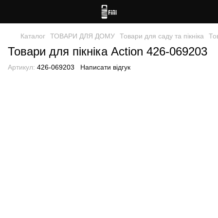
Каталог
ТОВАРИ ДЛЯ ДОМУ
Товари для саду та пікніка
То
Товари для пікніка Action 426-069203
Артикул:
426-069203
Написати відгук