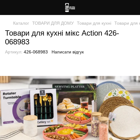
Каталог
ТОВАРИ ДЛЯ ДОМУ
Товари для кухні
Товари для к
Товари для кухні мікс Action 426-
068983
Артикул:
426-068983
Написати відгук