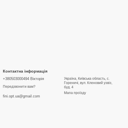
Контактна інформація
+380503000494 Вікторія
Україна, Київська область, с.
Гореничі, вул. Кленовий узвіз,
Передзвонити вам?
буд. 4
Мапа проїзду
fini.opt.ua@gmail.com