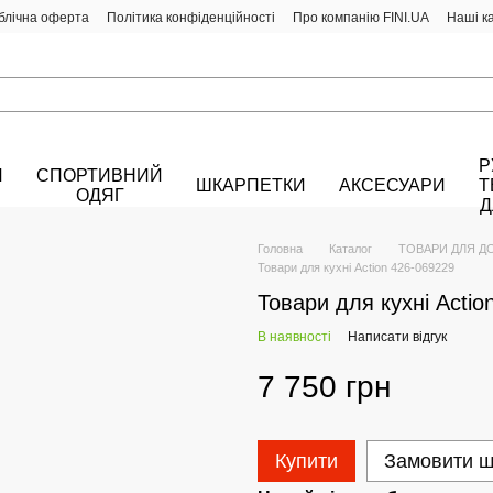
блічна оферта
Політика конфіденційності
Про компанію FINI.UA
Наші к
Р
Й
СПОРТИВНИЙ
ШКАРПЕТКИ
АКСЕСУАРИ
Т
ОДЯГ
Д
Головна
Каталог
ТОВАРИ ДЛЯ Д
Товари для кухні Action 426-069229
Товари для кухні Actio
В наявності
Написати відгук
7 750 грн
Купити
Замовити 