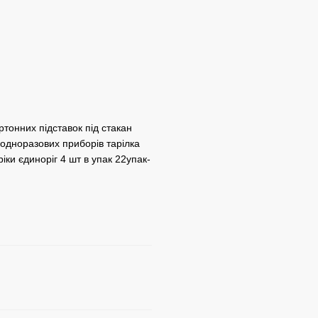
ртонних підставок під стакан
 одноразових приборів тарілка
іки єдиноріг 4 шт в упак 22упак-