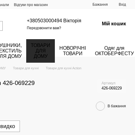
Бажання
Вхід
анали
Відгуки про магазин
+380503000494 Вікторія
Мій кошик
Передзвонити вам?
УШНИКИ,
ТОВАРИ
НОВОРІЧНІ
Одяг для
ЕКСТИЛЬ
ДЛЯ
ТОВАРИ
ОКТОБЕРФЕСТУ
ЛЯ ДОМУ
ДОМУ
ОМУ
Товари для кухні
Товари для кухні Action
n 426-069229
Артикул
426-069229
В бажання
швидко