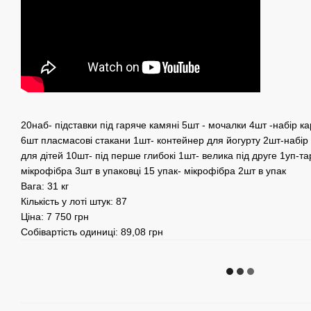
20наб- підставки під гаряче камяні 5шт - мочалки 4шт -набір ка
6шт пласмасові стакани 1шт- контейнер для йогурту 2шт-набір
для дітей 10шт- під перше глибокі 1шт- велика під друге 1уп-тар
мікрофібра 3шт в упаковці 15 упак- мікрофібра 2шт в упак
Вага: 31 кг
Кількість у лоті штук: 87
Ціна: 7 750 грн
Собівартість одиниці: 89,08 грн